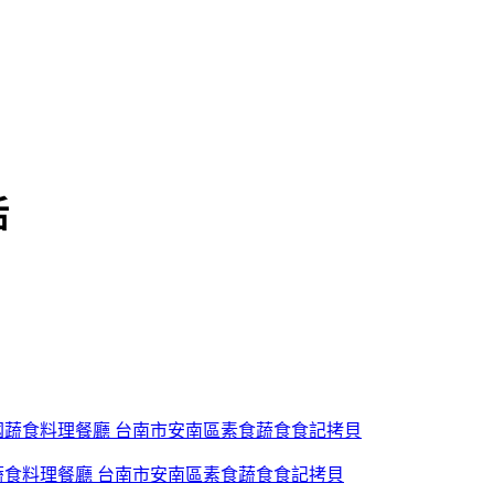
活
蔬食料理餐廳 台南市安南區素食蔬食食記拷貝