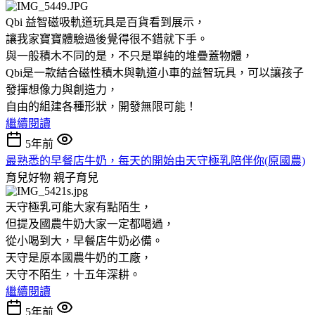
Qbi 益智磁吸軌道玩具是百貨看到展示，
讓我家寶寶體驗過後覺得很不錯就下手。
與一般積木不同的是，不只是單純的堆疊蓋物體，
Qbi是一款結合磁性積木與軌道小車的益智玩具，可以讓孩子
發揮想像力與創造力，
自由的組建各種形狀，開發無限可能！
繼續閱讀
5年前
最熟悉的早餐店牛奶，每天的開始由天守極乳陪伴你(原國農)
育兒好物
親子育兒
天守極乳可能大家有點陌生，
但提及國農牛奶大家一定都喝過，
從小喝到大，早餐店牛奶必備。
天守是原本國農牛奶的工廠，
天守不陌生，十五年深耕。
繼續閱讀
5年前