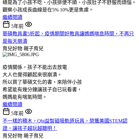
總是為了小孩不吃、小孩排便不順、小孩肚子不舒服而煩惱。
觀察小孩成長曲線是在5% 10%更是焦慮。
繼續閱讀
5年前
華碩教具書5折起，疫情期間好教具讓媽媽喘息時間，不再只
是每天崩潰
育兒好物
親子育兒
疫情關係，孩子不能出去放電
大人也覺得顧起來很崩潰。
所以買了華碩文化的書，來陪伴小孩
希望能有幾分鐘讓孩子自已玩看書，
媽媽能有喘氣時間。
繼續閱讀
5年前
不一樣的積木，Qbi益智磁吸軌道玩具，榮獲美國STEM認
證，讓孩子越玩越聰明！
育兒好物
親子育兒