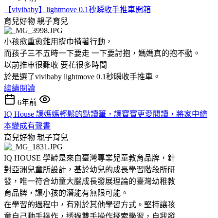
【vivibaby】lightmove 0.1秒瞬收手推車開箱
育兒好物
親子育兒
小孩愈重愈難用揹巾揹著行動，
而孩子三不五時一下要走 一下要討抱，媽媽真的抱不動。
以前推車很難收 要花很多時間
於是選了vivibaby lightmove 0.1秒瞬收手推車。
繼續閱讀
6年前
IQ House 讓媽媽輕鬆的點讀筆，讓寶寶更愛閱讀，將家中繪
本變成有聲書
育兒好物
親子育兒
IQ HOUSE 學齡是來自臺灣專業兒童教育品牌，針
對亞洲兒童所設計，基於幼兒的成長學習階段所研
發，唯一符合幼童大腦成長發展理論的臺灣幼稚教
育品牌，讓小孩的潛能有無限可能。
在學習的過程中，有別於其他學習方式。堅持讓孩
童自己動手操作，透過雙手操作探索學習，自我發